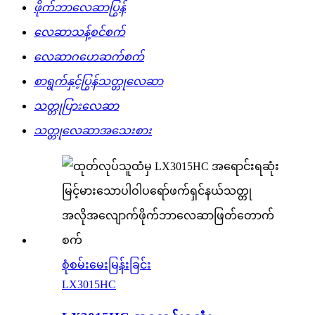
ဖိုက်ဘာလေဆာပြွန်
လေဆာသန့်စင်စက်
လေဆာဂဟေဆက်စက်
စာရွက်နှင့်ပြွန်သတ္တုလေဆာ
သတ္တုပြားလေဆာ
သတ္တုလေဆာအသေးစား
စုံစမ်းမေးမြန်းခြင်း
LX3015HC