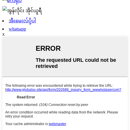
အီးမေးလ်ပို့ပါ
whatsapp
x