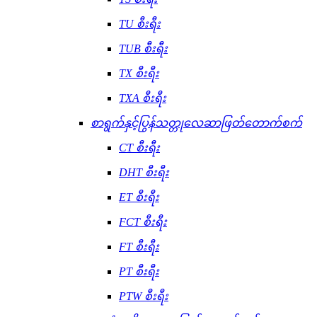
TU စီးရီး
TUB စီးရီး
TX စီးရီး
TXA စီးရီး
စာရွက်နှင့်ပြွန်သတ္တုလေဆာဖြတ်တောက်စက်
CT စီးရီး
DHT စီးရီး
ET စီးရီး
FCT စီးရီး
FT စီးရီး
PT စီးရီး
PTW စီးရီး