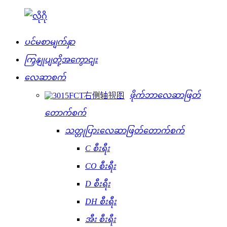
ပင်မစာမျက်နှာ
ကြှနျုပျတို့အကွောငျး
လေဆာစက်
ဖိုက်ဘာလေဆာဖြတ်
တောက်စက်
သတ္တုပြားလေဆာဖြတ်တောက်စက်
C စီးရီး
CO စီးရီး
D စီးရီး
DH စီးရီး
အီး စီးရီး