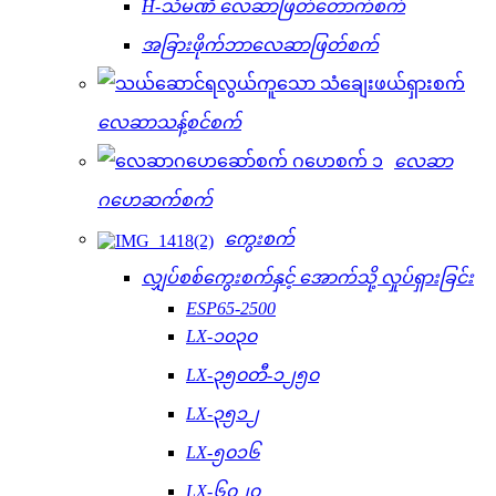
H-သံမဏိ လေဆာဖြတ်တောက်စက်
အခြားဖိုက်ဘာလေဆာဖြတ်စက်
လေဆာသန့်စင်စက်
လေဆာ
ဂဟေဆက်စက်
ကွေးစက်
လျှပ်စစ်ကွေးစက်နှင့် အောက်သို့ လှုပ်ရှားခြင်း
ESP65-2500
LX-၁၀၃၀
LX-၃၅၀တီ-၁၂၅၀
LX-၃၅၁၂
LX-၅၀၁၆
LX-၆၀၂၀