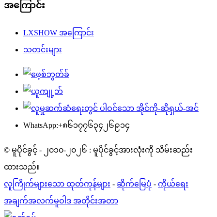
အကြောင်း
LXSHOW အကြောင်း
သတင်းများ
WhatsApp:+၈၆၁၇၇၆၃၄၂၆၉၁၄
© မူပိုင်ခွင့် - ၂၀၁၀-၂၀၂၆ : မူပိုင်ခွင့်အားလုံးကို သိမ်းဆည်း
ထားသည်။
လူကြိုက်များသော ထုတ်ကုန်များ
-
ဆိုက်မြေပုံ
-
ကိုယ်ရေး
အချက်အလက်မူဝါဒ အတိုင်းအတာ