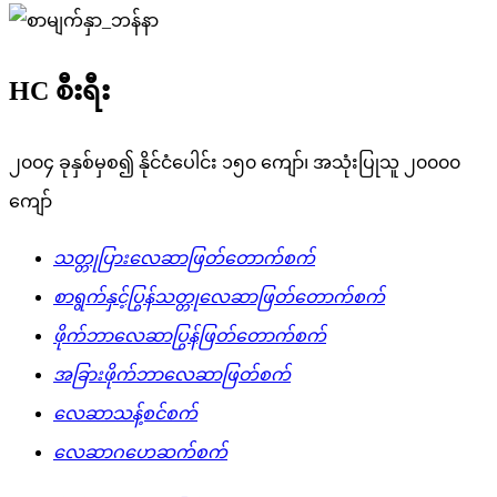
HC စီးရီး
၂၀၀၄ ခုနှစ်မှစ၍ နိုင်ငံပေါင်း ၁၅၀ ကျော်၊ အသုံးပြုသူ ၂၀၀၀၀
ကျော်
သတ္တုပြားလေဆာဖြတ်တောက်စက်
စာရွက်နှင့်ပြွန်သတ္တုလေဆာဖြတ်တောက်စက်
ဖိုက်ဘာလေဆာပြွန်ဖြတ်တောက်စက်
အခြားဖိုက်ဘာလေဆာဖြတ်စက်
လေဆာသန့်စင်စက်
လေဆာဂဟေဆက်စက်