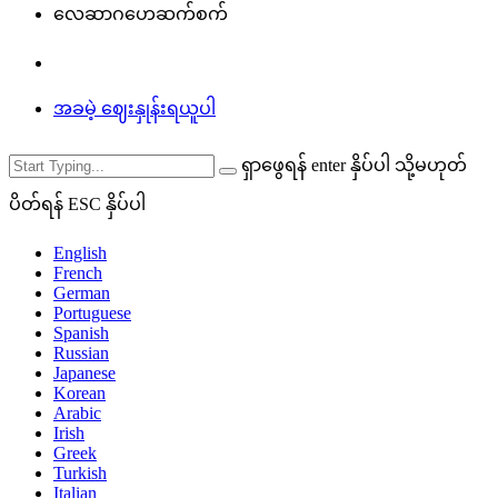
လေဆာဂဟေဆက်စက်
အခမဲ့ ဈေးနှုန်းရယူပါ
ရှာဖွေရန် enter နှိပ်ပါ သို့မဟုတ်
ပိတ်ရန် ESC နှိပ်ပါ
English
French
German
Portuguese
Spanish
Russian
Japanese
Korean
Arabic
Irish
Greek
Turkish
Italian