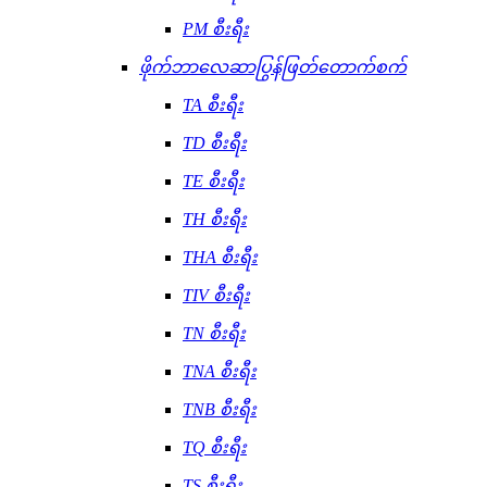
PM စီးရီး
ဖိုက်ဘာလေဆာပြွန်ဖြတ်တောက်စက်
TA စီးရီး
TD စီးရီး
TE စီးရီး
TH စီးရီး
THA စီးရီး
TIV စီးရီး
TN စီးရီး
TNA စီးရီး
TNB စီးရီး
TQ စီးရီး
TS စီးရီး