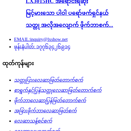
LX3015HC အရောင်းရဆုံး
မြင့်မားသော ပါဝါ ပရော်ဖက်ရှင်နယ်
သတ္တု အလိုအလျောက် ဖိုက်ဘာစက်...
EMAIL:inquiry@lxshow.net
ဖုန်းနံပါတ်: ၁၇၇၆၃၄၂၆၉၁၄
ထုတ်ကုန်များ
သတ္တုပြားလေဆာဖြတ်တောက်စက်
စာရွက်နှင့်ပြွန်သတ္တုလေဆာဖြတ်တောက်စက်
ဖိုက်ဘာလေဆာပြွန်ဖြတ်တောက်စက်
အခြားဖိုက်ဘာလေဆာဖြတ်စက်
လေဆာသန့်စင်စက်