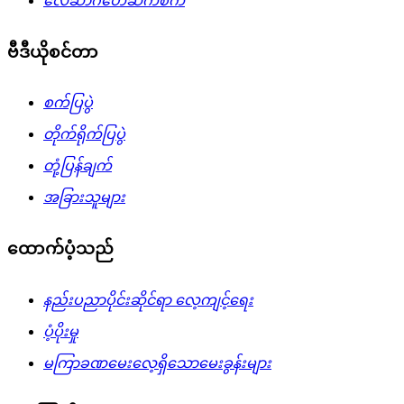
လေဆာဂဟေဆက်စက်
ဗီဒီယိုစင်တာ
စက်ပြပွဲ
တိုက်ရိုက်ပြပွဲ
တုံ့ပြန်ချက်
အခြားသူများ
ထောက်ပံ့သည်
နည်းပညာပိုင်းဆိုင်ရာ လေ့ကျင့်ရေး
ပံ့ပိုးမှု
မကြာခဏမေးလေ့ရှိသောမေးခွန်းများ