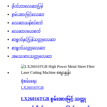
ဖိုက်ဘာလေဆာပြွန်
စွမ်းအားမြင့်လေဆာ
လေဆာသန့်စင်စက်
လေဆာဂဟေစက်
စာရွက်နှင့်ပြွန်သတ္တုလေဆာ
စာရွက်သတ္တုလေဆာ
အသေးစားသတ္တုလေဆာ
စုံစမ်းရေး
LX26016TGB
LX26016TGB စွမ်းအားမြင့် သတ္တု