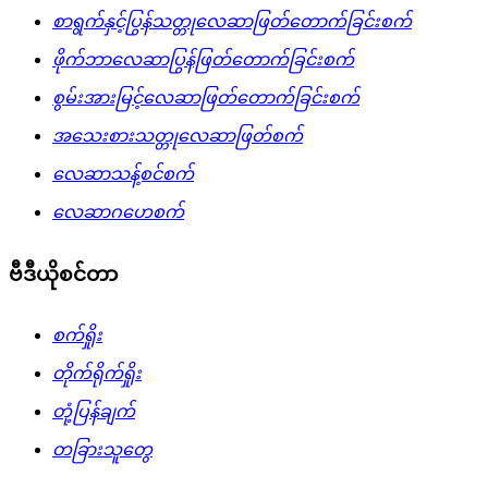
စာရွက်နှင့်ပြွန်သတ္တုလေဆာဖြတ်တောက်ခြင်းစက်
ဖိုက်ဘာလေဆာပြွန်ဖြတ်တောက်ခြင်းစက်
စွမ်းအားမြင့်လေဆာဖြတ်တောက်ခြင်းစက်
အသေးစားသတ္တုလေဆာဖြတ်စက်
လေဆာသန့်စင်စက်
လေဆာဂဟေစက်
ဗီဒီယိုစင်တာ
စက်ရှိုး
တိုက်ရိုက်ရှိုး
တုံ့ပြန်ချက်
တခြားသူတွေ