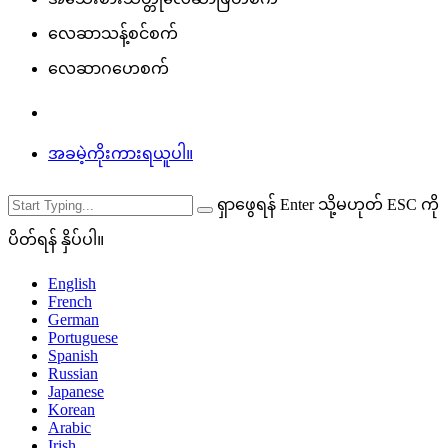
လေဆာသန့်စင်စက်
လေဆာဂဟေစက်
အခမဲ့ကိုးကားရယူပါ။
ရှာဖွေရန် Enter သို့မဟုတ် ESC ကို
ပိတ်ရန် နှိပ်ပါ။
English
French
German
Portuguese
Spanish
Russian
Japanese
Korean
Arabic
Irish