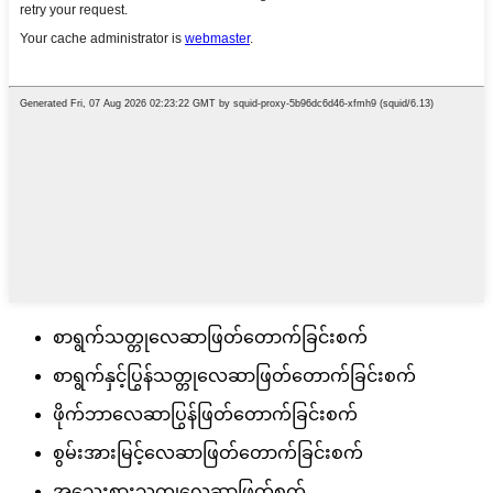
စာရွက်သတ္တုလေဆာဖြတ်တောက်ခြင်းစက်
စာရွက်နှင့်ပြွန်သတ္တုလေဆာဖြတ်တောက်ခြင်းစက်
ဖိုက်ဘာလေဆာပြွန်ဖြတ်တောက်ခြင်းစက်
စွမ်းအားမြင့်လေဆာဖြတ်တောက်ခြင်းစက်
အသေးစားသတ္တုလေဆာဖြတ်စက်