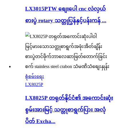
LX3015PTW စျေးပေါ cnc လဲလှယ်
စားပွဲ rotary သတ္တုပြွန်နှင့်ပန်းကန် ...
စုံစမ်းရေး
LX8025P
LX8025P တရုတ်နိုင်ငံ၏ အကောင်းဆုံး
စွမ်းအားမြင့် သတ္တုစာရွက်ပြား အလုံ
ပိတ် Excha...