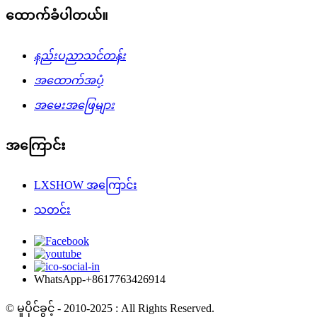
ထောက်ခံပါတယ်။
နည်းပညာသင်တန်း
အထောက်အပံ့
အမေးအဖြေများ
အကြောင်း
LXSHOW အကြောင်း
သတင်း
WhatsApp-+8617763426914
© မူပိုင်ခွင့် - 2010-2025 : All Rights Reserved.