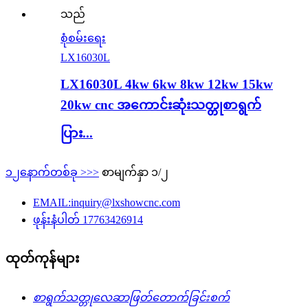
စုံစမ်းရေး
LX16030L
LX16030L 4kw 6kw 8kw 12kw 15kw
20kw cnc အကောင်းဆုံးသတ္တုစာရွက်
ပြား...
၁
၂
နောက်တစ်ခု >
>>
စာမျက်နှာ ၁/၂
EMAIL:inquiry@lxshowcnc.com
ဖုန်းနံပါတ် 17763426914
ထုတ်ကုန်များ
စာရွက်သတ္တုလေဆာဖြတ်တောက်ခြင်းစက်