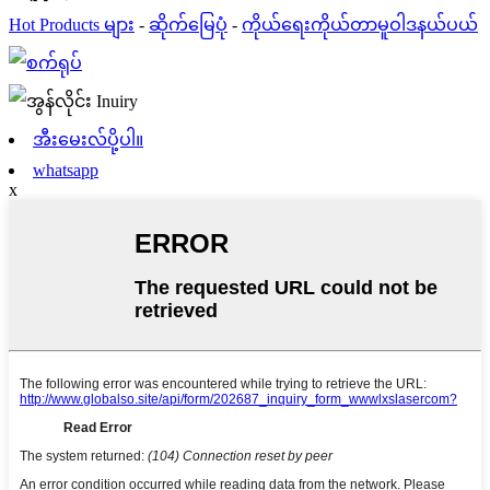
Hot Products များ
-
ဆိုက်မြေပုံ
-
ကိုယ်ရေးကိုယ်တာမူဝါဒနယ်ပယ်
အီးမေးလ်ပို့ပါ။
whatsapp
x