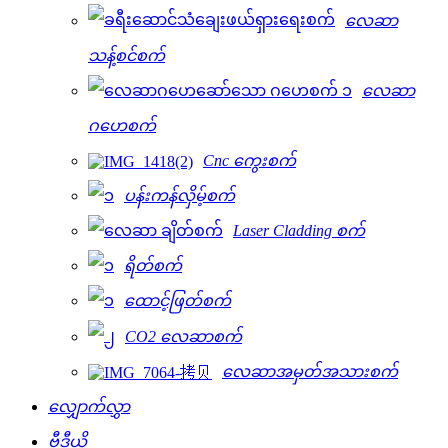
လေဆာ
သန့်စင်စက်
လေဆာ
ဂဟေစက်
Cnc ကွေးစက်
ပန်းကန်လှိမ့်စက်
Laser Cladding စက်
ရိတ်စက်
ထောင့်ဖြတ်စက်
CO2 လေဆာစက်
လေဆာအမှတ်အသားစက်
လျှောက်လွှာ
ဗီဒီယို