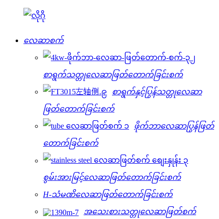
လေဆာစက်
စာရွက်သတ္တုလေဆာဖြတ်တောက်ခြင်းစက်
စာရွက်နှင့်ပြွန်သတ္တုလေဆာ
ဖြတ်တောက်ခြင်းစက်
ဖိုက်ဘာလေဆာပြွန်ဖြတ်
တောက်ခြင်းစက်
စွမ်းအားမြင့်လေဆာဖြတ်တောက်ခြင်းစက်
H-သံမဏိလေဆာဖြတ်တောက်ခြင်းစက်
အသေးစားသတ္တုလေဆာဖြတ်စက်