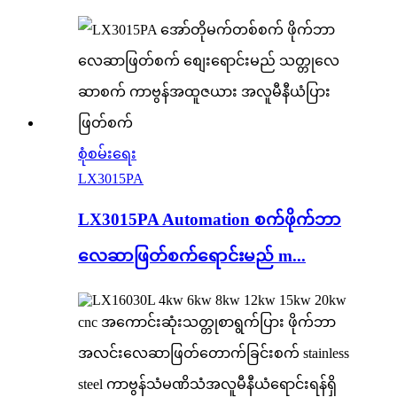
စုံစမ်းရေး
LX3015PA
LX3015PA Automation စက်ဖိုက်ဘာ
လေဆာဖြတ်စက်ရောင်းမည် m...