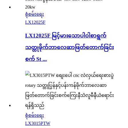
စုံစမ်းရေး
LX12025F
LX12025F မြင့်မားသောပါဝါစာရွက်
သတ္တုဖိုက်ဘာလေဆာဖြတ်တောက်ခြင်း
စက် St ...
စုံစမ်းရေး
LX3015PTW