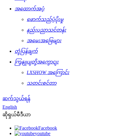
အထောက်အပံ့
ဖောက်သည်ပံ့ပိုးမှု
နည်းပညာသင်တန်း
အမေးအဖြေများ
တုံ့ပြန်ချက်
ကြှနျုပျတို့အကွောငျး
LXSHOW အကြောင်း
သတင်းစင်တာ
ဆက်သွယ်ရန်
English
ဆိုရှယ်မီဒီယာ
Facebook
youtube