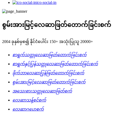
ico-social-in
စွမ်းအားမြင့်လေဆာဖြတ်တောက်ခြင်းစက်
2004 ခုနှစ်မှစ၍ နိုင်ငံပေါင်း 150+ အသုံးပြုသူ 20000+
စာရွက်သတ္တုလေဆာဖြတ်တောက်ခြင်းစက်
စာရွက်နှင့်ပြွန်သတ္တုလေဆာဖြတ်တောက်ခြင်းစက်
ဖိုက်ဘာလေဆာပြွန်ဖြတ်တောက်ခြင်းစက်
စွမ်းအားမြင့်လေဆာဖြတ်တောက်ခြင်းစက်
အသေးစားသတ္တုလေဆာဖြတ်စက်
လေဆာသန့်စင်စက်
လေဆာဂဟေစက်