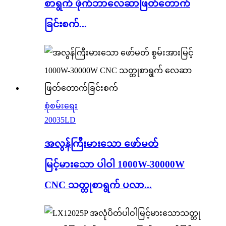
စာရွက် ဖိုက်ဘာလေဆာဖြတ်တောက်
ခြင်းစက်...
စုံစမ်းရေး
20035LD
အလွန်ကြီးမားသော ဖော်မတ်
မြင့်မားသော ပါဝါ 1000W-30000W
CNC သတ္တုစာရွက် ပလာ...