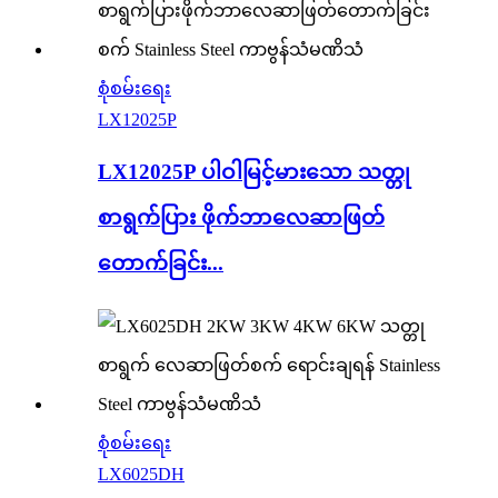
စုံစမ်းရေး
LX12025P
LX12025P ပါဝါမြင့်မားသော သတ္တု
စာရွက်ပြား ဖိုက်ဘာလေဆာဖြတ်
တောက်ခြင်း...
စုံစမ်းရေး
LX6025DH